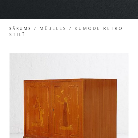
/
MĒBELES
/
KUMODE RETRO
SĀKUMS
STILĪ