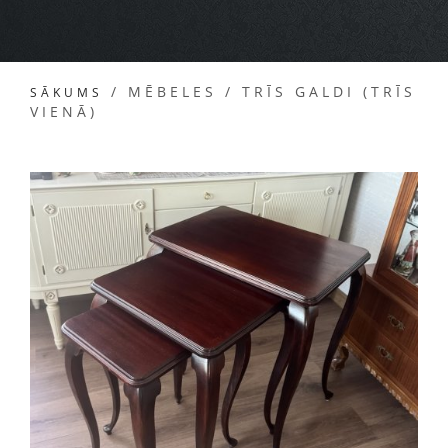
/
MĒBELES
/
TRĪS GALDI (TRĪS
SĀKUMS
VIENĀ)