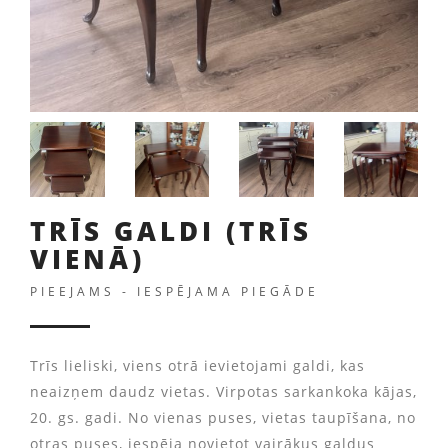
TRĪS GALDI (TRĪS
VIENĀ)
PIEEJAMS - IESPĒJAMA PIEGĀDE
Trīs lieliski, viens otrā ievietojami galdi, kas
neaizņem daudz vietas. Virpotas sarkankoka kājas,
20. gs. gadi. No vienas puses, vietas taupīšana, no
otras puses, iespēja novietot vairākus galdus