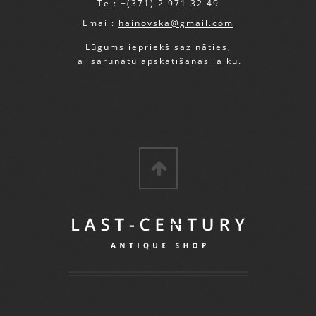
Tel: +(371) 2 971 32 49
Email:
hainovska@gmail.com
Lūgums iepriekš sazināties,
lai sarunātu apskatīšanas laiku.