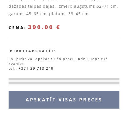
dažādās telpas daļās. Izmēri: augstums 62–71 cm,
garums 45–65 cm, platums 33–45 cm.
390.00 €
CENA:
PIRKT/APSKATĪT:
Lai pirkt vai apskatītu šo preci, lūdzu, iepriekš
zvaniet
tel.:
+371 29 713 249
APSKATĪT VISAS PRECES